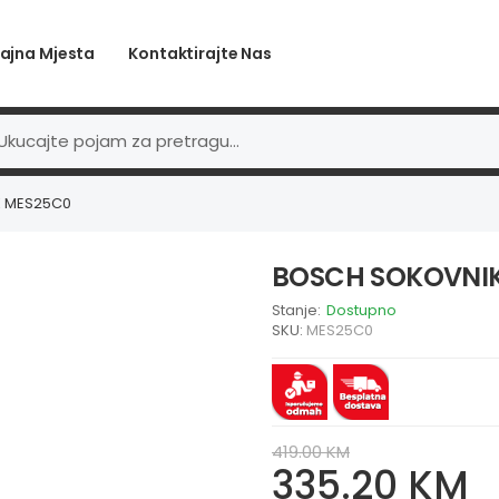
ajna Mjesta
Kontaktirajte Nas
 MES25C0
BOSCH SOKOVNI
Stanje:
Dostupno
SKU:
MES25C0
419.00 KM
335.20 KM