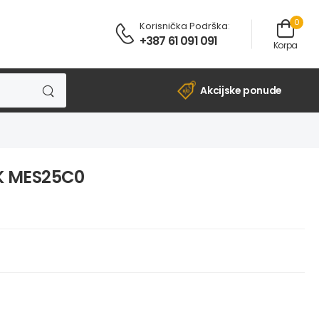
0
Korisnička Podrška
:
+387 61 091 091
Korpa
Akcijske ponude
K MES25C0