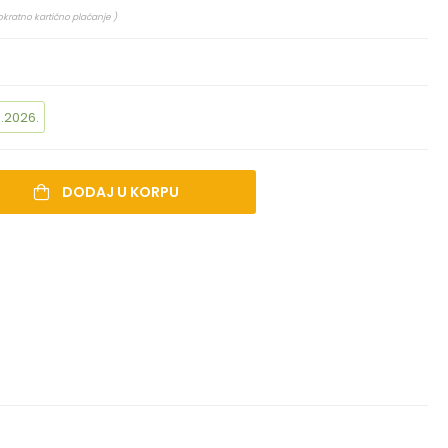
okratno kartično plaćanje )
.2026.
DODAJ U KORPU