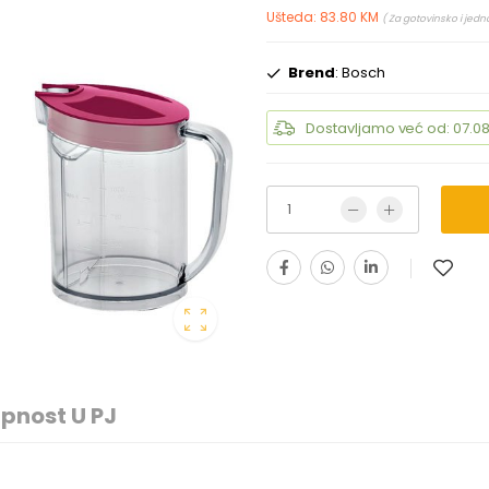
Ušteda: 83.80 KM
( Za gotovinsko i jedn
Brend
: Bosch
Dostavljamo već od: 07.08
pnost U PJ