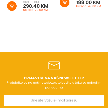
188.00 KM
363.00 KM
290.40 KM
Ušteda: 47.00 KM
Ušteda: 72.60 KM
PRIJAVI SE NA NAŠ NEWSLETTER
Pretplatite se na naš newsletter, te budite u toku sa najboljim
ponudama