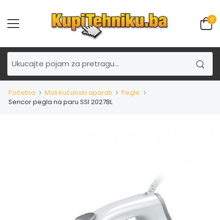
0
Početna
Mali kućanski aparati
Pegle
Sencor pegla na paru SSI 2027BL