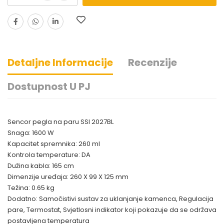
Detaljne Informacije
Recenzije
Dostupnost U PJ
Sencor pegla na paru SSI 2027BL
Snaga:
1600 W
Kapacitet spremnika:
260 ml
Kontrola temperature:
DA
Dužina kabla:
165 cm
Dimenzije uređaja:
260 X 99 X 125 mm
Težina:
0.65 kg
Dodatno:
Samočistivi sustav za uklanjanje kamenca, Regulacija
pare, Termostat, Svjetlosni indikator koji pokazuje da se održava
postavljena temperatura