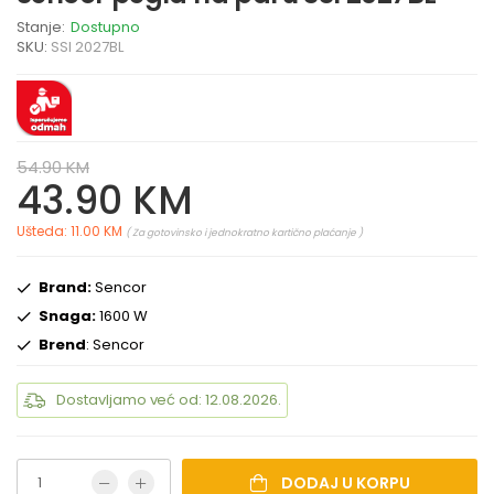
Stanje:
Dostupno
SKU:
SSI 2027BL
54.90 KM
43.90 KM
Ušteda: 11.00 KM
( Za gotovinsko i jednokratno kartično plaćanje )
Brand:
Sencor
Snaga:
1600 W
Brend
: Sencor
Dostavljamo već od: 12.08.2026.
DODAJ U KORPU