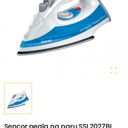
Sencor pegla na paru SSI 2027BL