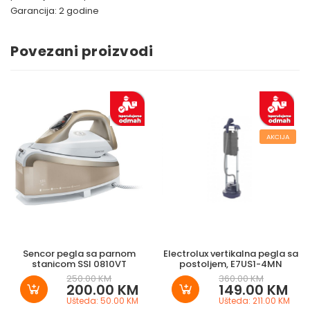
Garancija: 2 godine
Povezani proizvodi
AKCIJA
Sencor pegla sa parnom
Electrolux vertikalna pegla sa
stanicom SSI 0810VT
postoljem, E7US1-4MN
250.00 KM
360.00 KM
200.00 KM
149.00 KM
Ušteda: 50.00 KM
Ušteda: 211.00 KM