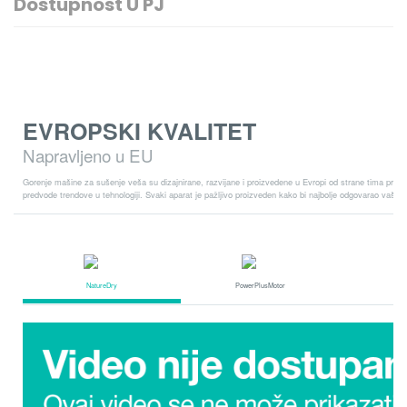
Dostupnost U PJ
EVROPSKI KVALITET
Napravljeno u EU
Gorenje mašine za sušenje veša su dizajnirane, razvijane i proizvedene u Evropi od strane tima profes
predvode trendove u tehnologiji. Svaki aparat je pažljivo proizveden kako bi najbolje odgovarao vaši
NatureDry
PowerPlusMotor
Top