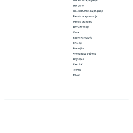
Mix suho za peglanje
Mix suho
Sintetika/miks za peglanje
Pamuk za spremanje
Pamuk standard
Osvježavanje
Vuna
Sportska odjeća
Košulje
Posteljina
Vremensko sušenje
Osjetljivo
Fast 89'
Towels
Pillow