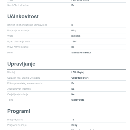
StableTech stranice
Da
Učinkovitost
Razred kondenzacijske učinkovitosti
B
Punjenje za sušenje
8 kg
Vrata
350 mm
Ugao otvaranja vrata
180 °
WaveActive bubanj
Da
Motor
Standardni motor
Upravljanje
Displej
LED displej
Odložen kraj pranja DelayEnd
Odgođeni start
Prikaz preostalog vremena rada
Da
Jednostavan interfejs
Da
Osvjetljenje bubnja
Ne
Tipke
Start/Pauza
Programi
Broj programa
16
Programi sušenja
Baby