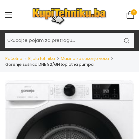
0
Početna
Bijela tehnika
Mašine za sušenje veša
Gorenje sušilica DNE 82/GN toplotna pumpa