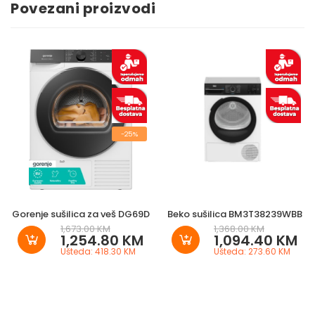
Povezani proizvodi
-25%
Gorenje sušilica za veš DG69D
Beko sušilica BM3T38239WBB
1,673.00 KM
1,368.00 KM
1,254.80 KM
1,094.40 KM
Ušteda: 418.30 KM
Ušteda: 273.60 KM