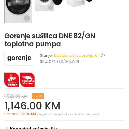
Gorenje sušilica DNE 82/GN
toplotna pumpa
Stanje:
Dostupnost uz provjeru
SKU:
DPNE83/GNLWIFI
1,528.00 KM
-25%
1,146.00 KM
Ušteda: 382.00 KM
( Za gotovinsko i jednokratno kartično plaćanje )
Kapacitet sušenja:
8 kg