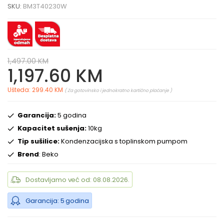
SKU:
BM3T40230W
1,497.00 KM
1,197.60 KM
Ušteda: 299.40 KM
( Za gotovinsko i jednokratno kartično plaćanje )
Garancija:
5 godina
Kapacitet sušenja:
10kg
Tip sušilice:
Kondenzacijska s toplinskom pumpom
Brend
: Beko
Dostavljamo već od: 08.08.2026.
Garancija: 5 godina