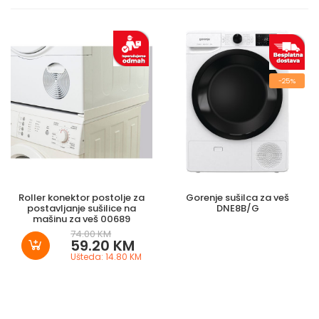
-25%
Roller konektor postolje za
Gorenje sušilca za veš
postavljanje sušilice na
DNE8B/G
mašinu za veš 00689
74.00 KM
59.20 KM
Ušteda: 14.80 KM