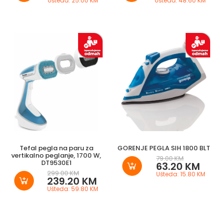
Ušteda: 25.00 KM
Ušteda: 48.60 KM
Tefal pegla na paru za
GORENJE PEGLA SIH 1800 BLT
vertikalno peglanje, 1700 W,
79.00 KM
DT9530E1
63.20 KM
299.00 KM
Ušteda: 15.80 KM
239.20 KM
Ušteda: 59.80 KM