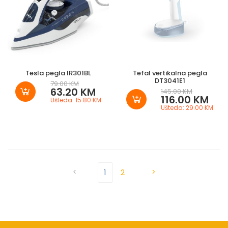
Tesla pegla IR301BL
Tefal vertikalna pegla
DT3041E1
79.00 KM
63.20 KM
145.00 KM
116.00 KM
Ušteda: 15.80 KM
Ušteda: 29.00 KM
<
>
1
2