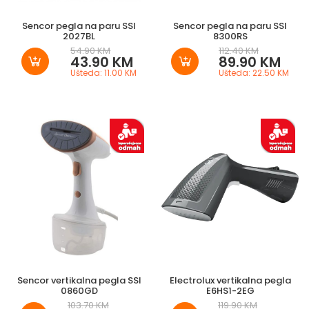
Sencor pegla na paru SSI
Sencor pegla na paru SSI
2027BL
8300RS
54.90 KM
112.40 KM
43.90 KM
89.90 KM
Ušteda: 11.00 KM
Ušteda: 22.50 KM
Sencor vertikalna pegla SSI
Electrolux vertikalna pegla
0860GD
E6HS1-2EG
103.70 KM
119.90 KM