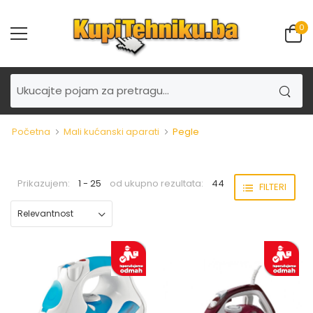
0
Početna
Mali kućanski aparati
Pegle
Prikazujem:
1 - 25
od ukupno rezultata:
44
FILTERI