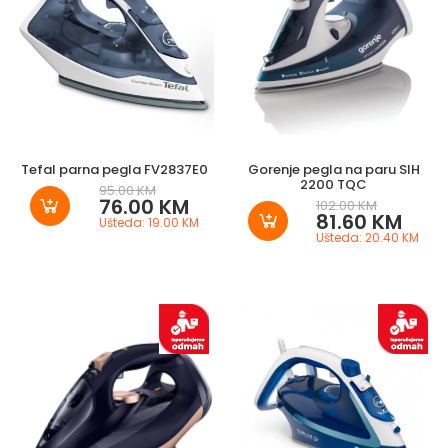
Tefal parna pegla FV2837E0
Gorenje pegla na paru SIH
2200 TQC
95.00 KM
76.00 KM
102.00 KM
81.60 KM
Ušteda: 19.00 KM
Ušteda: 20.40 KM