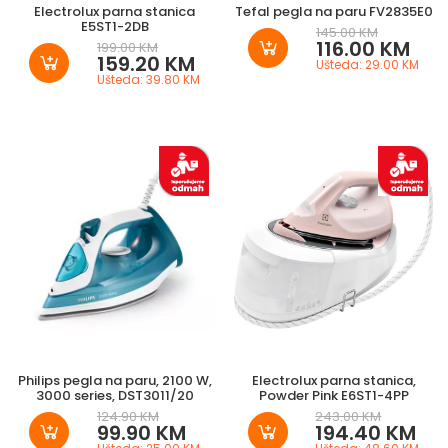
Electrolux parna stanica
Tefal pegla na paru FV2835E0
E5ST1-2DB
145.00 KM
116.00 KM
199.00 KM
159.20 KM
Ušteda: 29.00 KM
Ušteda: 39.80 KM
Philips pegla na paru, 2100 W,
Electrolux parna stanica,
3000 series, DST3011/20
Powder Pink E6ST1-4PP
124.90 KM
243.00 KM
99.90 KM
194.40 KM