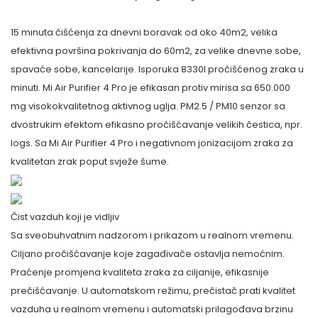
15 minuta čišćenja za dnevni boravak od oko 40m2, velika
efektivna površina pokrivanja do 60m2, za velike dnevne sobe,
spavaće sobe, kancelarije. Isporuka 8330l pročišćenog zraka u
minuti. Mi Air Purifier 4 Pro je efikasan protiv mirisa sa 650.000
mg visokokvalitetnog aktivnog uglja. PM2.5 / PM10 senzor sa
dvostrukim efektom efikasno pročišćavanje velikih čestica, npr.
logs. Sa Mi Air Purifier 4 Pro i negativnom jonizacijom zraka za
kvalitetan zrak poput svježe šume.
Čist vazduh koji je vidljiv
Sa sveobuhvatnim nadzorom i prikazom u realnom vremenu.
Ciljano pročišćavanje koje zagađivače ostavlja nemoćnim.
Praćenje promjena kvaliteta zraka za ciljanije, efikasnije
prečišćavanje. U automatskom režimu, prečistač prati kvalitet
vazduha u realnom vremenu i automatski prilagođava brzinu