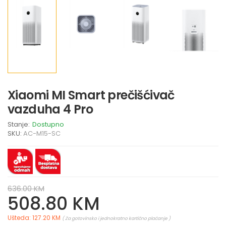
Xiaomi MI Smart prečišćivač
vazduha 4 Pro
Stanje:
Dostupno
SKU:
AC-M15-SC
636.00 KM
508.80 KM
Ušteda: 127.20 KM
( Za gotovinsko i jednokratno kartično plaćanje )