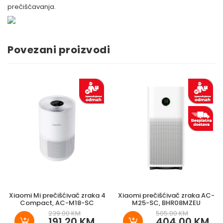
prečišćavanja.
Povezani proizvodi
Xiaomi Mi prečišćivač zraka 4
Xiaomi prečišćivač zraka AC-
Compact, AC-M18-SC
M25-SC, BHR08MZEU
239.00 KM
505.00 KM
191.20 KM
404.00 KM