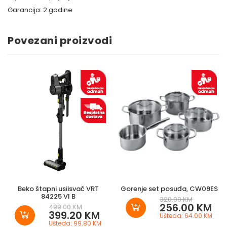
Garancija: 2 godine
Povezani proizvodi
Beko štapni usiisvač VRT
Gorenje set posuđa, CW09ES
84225 VI B
320.00 KM
256.00 KM
499.00 KM
399.20 KM
Ušteda: 64.00 KM
Ušteda: 99.80 KM