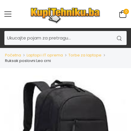
0
Početna
Laptopi i IT oprema
Torbe za laptope
Ruksak poslovni Leo crni