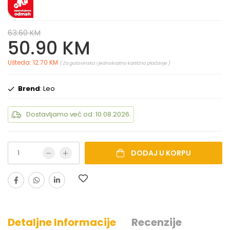
63.60 KM
50.90 KM
Ušteda: 12.70 KM
( Za gotovinsko i jednokratno kartično plaćanje )
Brend
: Leo
Dostavljamo već od: 10.08.2026.
DODAJ U KORPU
Detaljne Informacije
Recenzije