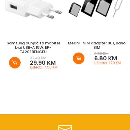
Samsung punjač za mobitel
MeanIT SIM adapter 3U1, nano
brzi USB-A 15W, EP-
SIM
TA20EBENGEU
8.50 KM
6.80 KM
37.40 KM
29.90 KM
Ušteda: 1.70 KM
Ušteda: 7.50 KM